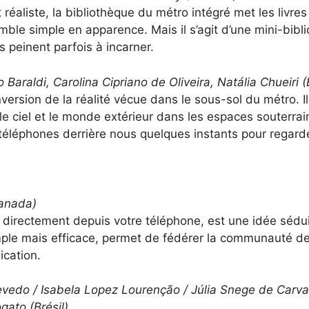
éaliste, la bibliothèque du métro intégré met les livres
mble simple en apparence. Mais il s’agit d’une mini-bibl
s peinent parfois à incarner.
Baraldi, Carolina Cipriano de Oliveira, Natália Chueiri (B
inversion de la réalité vécue dans le sous-sol du métro.
e ciel et le monde extérieur dans les espaces souterrains
téléphones derrière nous quelques instants pour regarder
Canada)
 directement depuis votre téléphone, est une idée sédu
mple mais efficace, permet de fédérer la communauté de
ication.
vedo / Isabela Lopez Lourenção / Júlia Snege de Carval
gato (Brésil)