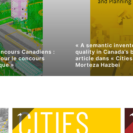
« A semantic invent
oncours Canadiens :
quality in Canada’s 
pour le concours
article dans « Citie
que »
Morteza Hazbei