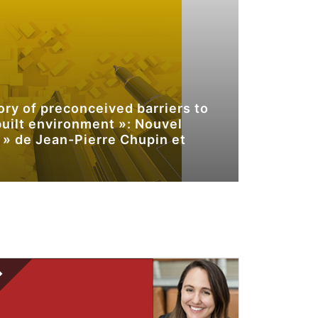
CE QUI 
ory of preconceived barriers to
Une nouv
built environment »: Nouvel
(SAVOIR
s » de Jean-Pierre Chupin et
remédier
des lieu