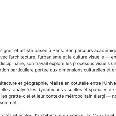
igner et artiste basée à Paris. Son parcours académique
 l’architecture, l’urbanisme et la culture visuelle — ent
isciplinaire, son travail explore les processus visuels ur
ention particulière portée aux dimensions culturelles et
tecture et géographie, réalisé en cotutelle entre l’Unive
, elle a analysé les dynamiques visuelles et spatiales de
e les gratte-ciel et leur contexte métropolitain élargi 
r sommet.
sités et écoles d’architecture en France, au Canada et e