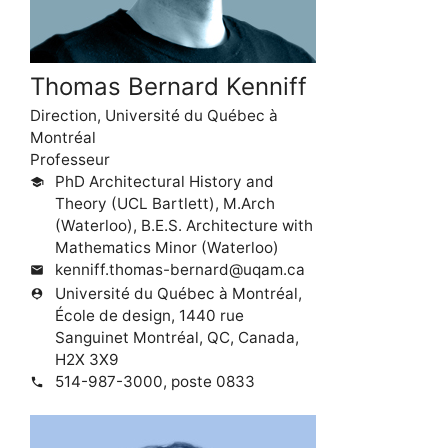
Thomas Bernard Kenniff
Direction, Université du Québec à
Montréal
Professeur
PhD Architectural History and
school
Theory (UCL Bartlett), M.Arch
(Waterloo), B.E.S. Architecture with
Mathematics Minor (Waterloo)
kenniff.thomas-bernard@uqam.ca
mail
Université du Québec à Montréal,
person_pin
École de design, 1440 rue
Sanguinet Montréal, QC, Canada,
H2X 3X9
514-987-3000, poste 0833
phone