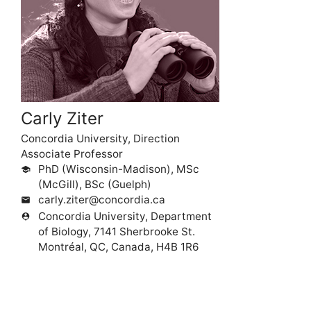
Carly Ziter
Concordia University, Direction
Associate Professor
PhD (Wisconsin-Madison), MSc
school
(McGill), BSc (Guelph)
carly.ziter@concordia.ca
mail
Concordia University, Department
person_pin
of Biology, 7141 Sherbrooke St.
Montréal, QC, Canada, H4B 1R6