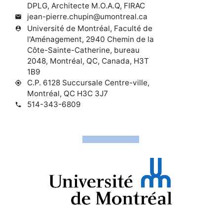
DPLG, Architecte M.O.A.Q, FIRAC
jean-pierre.chupin@umontreal.ca
mail
Université de Montréal, Faculté de
person_pin
l'Aménagement, 2940 Chemin de la
Côte-Sainte-Catherine, bureau
2048, Montréal, QC, Canada, H3T
1B9
C.P. 6128 Succursale Centre-ville,
my_location
Montréal, QC H3C 3J7
514-343-6809
phone