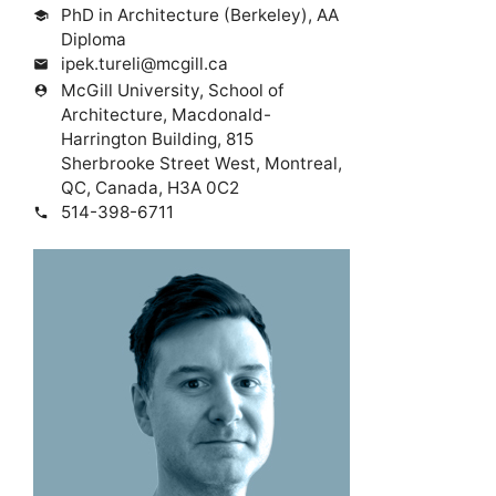
PhD in Architecture (Berkeley), AA
school
Diploma
ipek.tureli@mcgill.ca
mail
McGill University, School of
person_pin
Architecture, Macdonald-
Harrington Building, 815
Sherbrooke Street West, Montreal,
QC, Canada, H3A 0C2
514-398-6711
phone