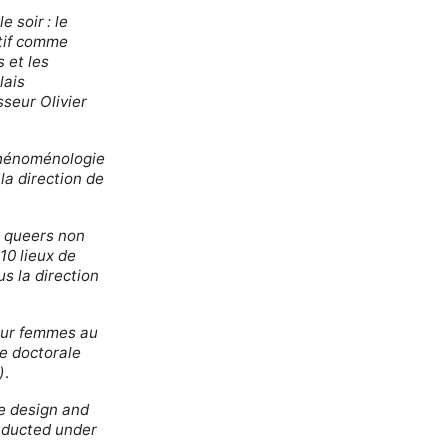
 soir : le
atif comme
 et les
lais
sseur Olivier
 phénoménologie
la direction de
s queers non
10 lieux de
s la direction
our femmes au
e doctorale
)
.
re design and
nducted under