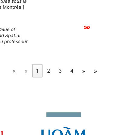
ctuée sous la
e Montréal].
link
alue of
nd Spatial
du professeur
«
»
«
»
1
2
3
4