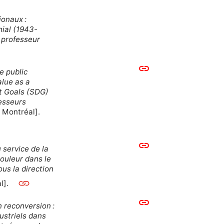
ionaux :
nial (1943-
 professeur
link
e public
alue as a
t Goals (SDG)
fesseurs
 Montréal].
link
 service de la
couleur dans le
us la direction
l].
link
n reconversion :
dustriels dans