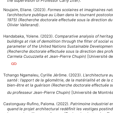
the supervision of Professor Carly Ziter)
.
Noujaim, Eliane. (2023).
Formes scolaires et imaginaires nat
l’architecture publique au Liban dans le tournant postcolo
1975) (Recherche doctorale effectuée sous la direction du
Olivier Vallerand)
.
Handabaka, Yolene. (2023).
Comparative analysis of heritag
buildings at risk of demolition through the filter of social v
parameter of the United Nations Sustainable Developmen
(Recherche doctorale effectuée sous la direction des pro
Carmela Cucuzzella et Jean-Pierre Chupin)
[Université de
Tchango Ngamaleu, Cyrille Jérôme. (2023).
L’architecture au
santé : l’apport de la géométrie, de la matérialité et de la 
bien-être et la guérison (Recherche doctorale effectuée so
du professeur Jean-Pierre Chupin)
[Université de Montréa
Castonguay-Rufino, Paloma. (2022).
Patrimoine industriel e
quand le projet architectural redéfinit les vestiges postin