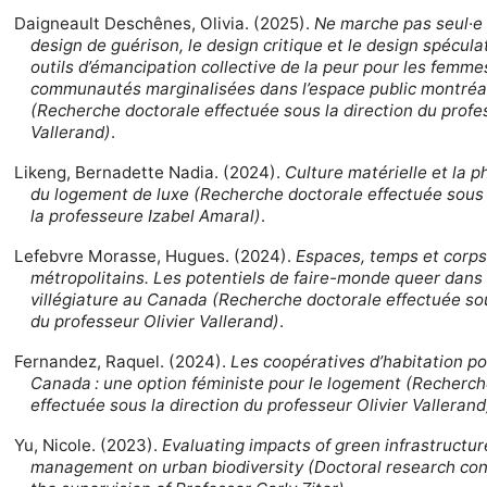
Daigneault Deschênes, Olivia. (2025).
Ne marche pas seul·e le
design de guérison, le design critique et le design spécul
outils d’émancipation collective de la peur pour les femmes
communautés marginalisées dans l’espace public montréa
(Recherche doctorale effectuée sous la direction du profe
Vallerand)
.
Likeng, Bernadette Nadia. (2024).
Culture matérielle et la
du logement de luxe (Recherche doctorale effectuée sous 
la professeure Izabel Amaral)
.
Lefebvre Morasse, Hugues. (2024).
Espaces, temps et corp
métropolitains. Les potentiels de faire-monde queer dans 
villégiature au Canada (Recherche doctorale effectuée sou
du professeur Olivier Vallerand)
.
Fernandez, Raquel. (2024).
Les coopératives d’habitation p
Canada : une option féministe pour le logement (Recherch
effectuée sous la direction du professeur Olivier Vallerand
Yu, Nicole. (2023).
Evaluating impacts of green infrastructu
management on urban biodiversity (Doctoral research co