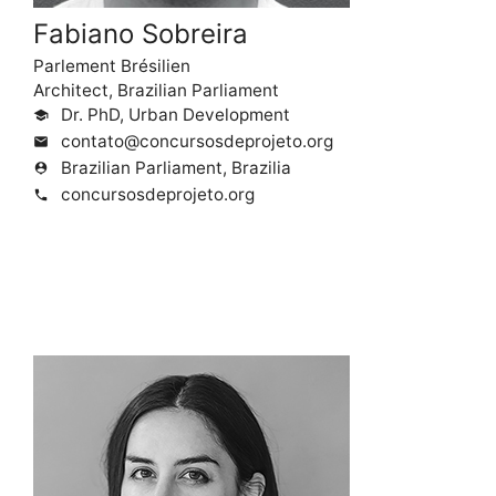
Fabiano Sobreira
Parlement Brésilien
Architect, Brazilian Parliament
Dr. PhD, Urban Development
school
contato@concursosdeprojeto.org
mail
Brazilian Parliament, Brazilia
person_pin
concursosdeprojeto.org
phone