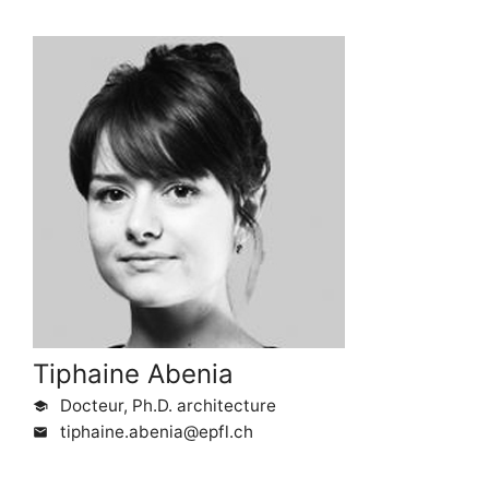
Tiphaine Abenia
Docteur, Ph.D. architecture
school
tiphaine.abenia@epfl.ch
mail