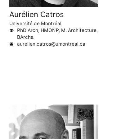
Aurélien Catros
Université de Montréal
PhD Arch, HMONP, M. Architecture,
school
BArchs.
aurelien.catros@umontreal.ca
mail