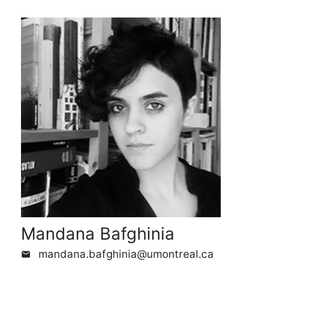
Mandana Bafghinia
mandana.bafghinia@umontreal.ca
mail