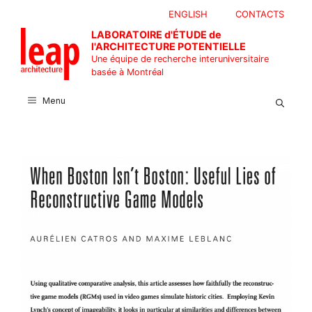
Aller
ENGLISH
CONTACTS
au
LABORATOIRE d'ÉTUDE de
contenu
l'ARCHITECTURE POTENTIELLE
Une équipe de recherche interuniversitaire
basée à Montréal
Menu