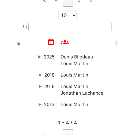
«
»
groups
event_note
2025
Denis Bilodeau
Louis Martin
2018
Louis Martin
2018
Louis Martin
Jonathan Lachance
2013
Louis Martin
1 - 4 / 4