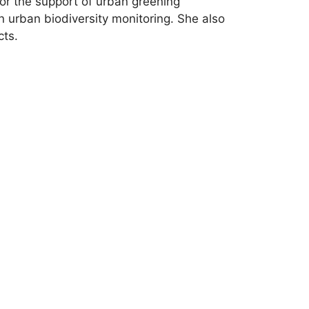
 for the support of urban greening
in urban biodiversity monitoring. She also
cts.