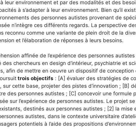
 à leur environnement et par des modalités et des besoi
acités à s’adapter à leur environnement. Bien qu’il exis
ironnements des personnes autistes provenant de spéci
sée n’intègre ces différents regards. La perspective d
lus reconnu comme une variante de plein droit de la dive
ion et l’élaboration de réponses à leurs besoins.
hension affinée de l’expérience des personnes autistes
 des chercheurs en design d’intérieur, psychiatrie et sc
s, afin de mettre en oeuvre un dispositif de conception 
oursuit
trois objectifs
: [A] évaluer des stratégies de c
sur cette base, projeter des pistes d’innovation ; [B] d
être des personnes autistes ; [C] concevoir une formule 
ée sur l’expérience de personnes autistes. Le projet se
existants, destinés aux personnes autistes ; [2] la mis
rsonnes autistes, dans le contexte universitaire d’atelier
usagers potentiels à l’aide des propositions d’environnem