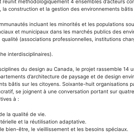
at réunit méthodologiquement 4 ensembles d’acteurs conce
on, la construction et la gestion des environnements bâtis 
mmunautés incluant les minorités et les populations so
vinciaux et municipaux dans les marchés publics des env
qualité (associations professionnelles, institutions cha
e interdisciplinaires).
ciplines du design au Canada, le projet rassemble 14 un
épartements d’architecture de paysage et de design envir
s bâtis sur les citoyens. Soixante-huit organisations pa
cratif, se joignent à une conversation portant sur quatr
tives à :
de la qualité de vie.
érielle et la réutilisation adaptative.
le bien-être, le vieillissement et les besoins spéciaux.