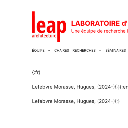
Aller
au
contenu
LABORATOIRE d'
Une équipe de recherche i
ÉQUIPE
CHAIRES
RECHERCHES
SÉMINAIRES
{:fr}
Lefebvre Morasse, Hugues, (2024-){:}{:en
Lefebvre Morasse, Hugues, (2024-){:}