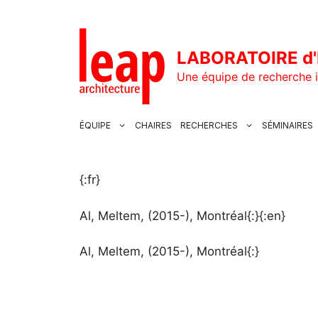
Aller
au
contenu
LABORATOIRE d'
Une équipe de recherche i
ÉQUIPE
CHAIRES
RECHERCHES
SÉMINAIRES
{:fr}
Al, Meltem, (2015-), Montréal{:}{:en}
Al, Meltem, (2015-), Montréal{:}