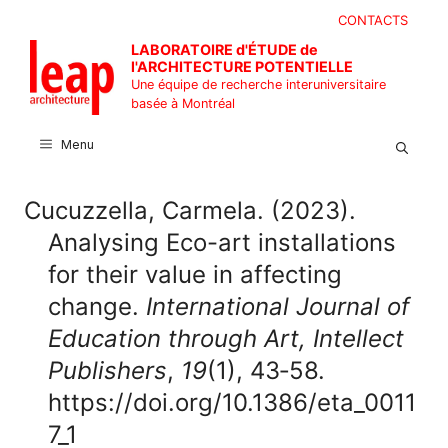
Aller
CONTACTS
au
LABORATOIRE d'ÉTUDE de
contenu
l'ARCHITECTURE POTENTIELLE
Une équipe de recherche interuniversitaire
basée à Montréal
Menu
Cucuzzella, Carmela. (2023).
Analysing Eco-art installations
for their value in affecting
change.
International Journal of
Education through Art, Intellect
Publishers
,
19
(1), 43‑58.
https://doi.org/10.1386/eta_0011
7_1