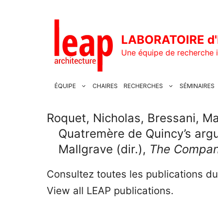
Aller
au
contenu
LABORATOIRE d'
Une équipe de recherche i
ÉQUIPE
CHAIRES
RECHERCHES
SÉMINAIRES
Roquet, Nicholas, Bressani, Mar
Quatremère de Quincy’s argu
Mallgrave (dir.),
The Compani
Consultez toutes les publications d
View all LEAP publications.