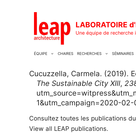
Aller
au
contenu
LABORATOIRE d'
Une équipe de recherche i
ÉQUIPE
CHAIRES
RECHERCHES
SÉMINAIRES
Cucuzzella, Carmela. (2019). E
The Sustainable City XIII
,
23
utm_source=witpress&utm_
1&utm_campaign=2020-02-07
Consultez toutes les publications d
View all LEAP publications.