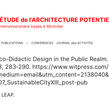
ÉTUDE de l'ARCHITECTURE POTENTI
nteruniversitaire basée à Montréal
PUBLICATIONS
CONFÉRENCES
JOURNAL des ACTIVITÉS
co-Didactic Design in the Public Realm
8
, 283‑290. https://www.witpress.co
medium=email&utm_content=2138040&
_SustainableCityXIII_post-pub
u LEAP.