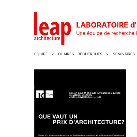
Aller
au
contenu
LABORATOIRE d'
Une équipe de recherche i
ÉQUIPE
CHAIRES
RECHERCHES
SÉMINAIRES