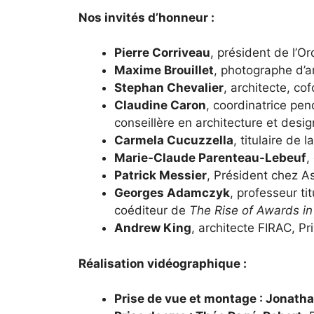
Nos invités d’honneur :
Pierre Corriveau
, président de l’
Or
Maxime Brouillet
,
photographe d’ar
Stephan Chevalier
, architecte, c
Claudine Caron
, coordinatrice pe
conseillère en architecture et desi
Carmela Cucuzzella
, titulaire de l
Marie-Claude Parenteau-Lebeuf
,
Patrick Messier
, Président chez
As
Georges Adamczyk
, professeur titu
coéditeur de
The Rise of Awards in
Andrew King
, architecte FIRAC, P
Réalisation vidéographique :
Prise de vue et montage : Jonath