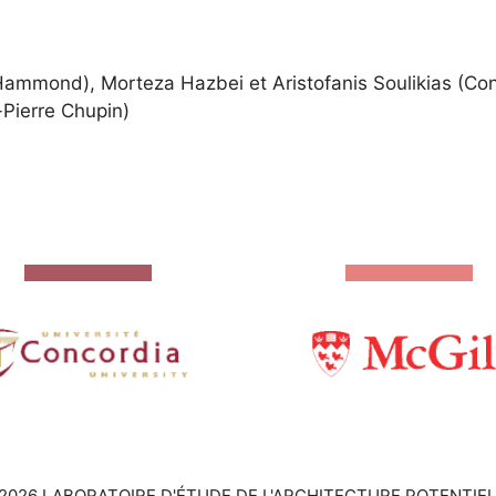
Hammond), Morteza Hazbei et Aristofanis Soulikias (Conc
-Pierre Chupin)
2026 LABORATOIRE D'ÉTUDE DE L'ARCHITECTURE POTENTIEL