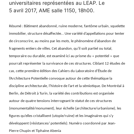
universitaires représentées au LEAP. Le
5 avril 2017, AME salle 1150, 18h00.
Résumé : Bâtiment abandonné, ruine moderne, fantôme urbain, squelette
immobilier, structure désaffectée… Une variété d’appellations pour tenter
de circonscrire, au moins par les mots, le phénomène d’abandon de
fragments entiers de villes. Cet abandon, qu’il soit partiel ou total,
temporaire ou durable, est examiné ici au prisme du « potentiel » que
pourrait représenter la survivance de ces structures. Ciblant 12 études de
cas, cette première édition des Cahiers du Laboratoire d’Étude de
l’Architecture Potentielle convoque autour de cette thématique la
discipline architecturale, l’histoire de l’art et la sémiotique. De Montréal à
Berlin, de Détroit à Turin, la variété des contributions est organisée
autour de quatre tensions interrogeant le statut de ces structures
(monumentalité/monument), leur échelle (architecture/urbanisme), les
figures qu’elles cristallisent (utopie/ruine) et les imaginaires qui s’y
développent (résistances/ potentiels).
Numéro coordonné par Jean-
Pierre Chupin et Tiphaine Abenia