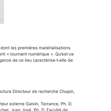
e dont les premières matérialisations
ent « tournant numérique ». Qu’est‐ce
gence de ce lieu caractérise‐t‐elle de
ecture Directeur de recherche Chupin,
eur externe Galvin, Terrance, Ph. D.
chel, Juan José, Ph. D. Faculté de