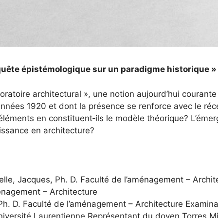
enquête épistémologique sur un paradigme historique »
boratoire architectural », une notion aujourd’hui courant
nnées 1920 et dont la présence se renforce avec le réc
 éléments en constituent‐ils le modèle théorique? L’émer
issance en architecture?
elle, Jacques, Ph. D. Faculté de l’aménagement – Archit
ménagement – Architecture
Ph. D. Faculté de l’aménagement – Architecture Examinat
niversité Laurentienne Représentant du doyen Torres Mi